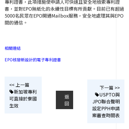
專利證書，此項措施使申請人可快速且安全地檢索專利證
書，並對EPO無紙化的永續性目標有所貢獻。目前已有超過
5000名民眾在EPO開通Mailbox服務，安全地處理其與EPO
間的通信。
相關連結
EPO核發新設計的電子專利證書
<< 上一篇
下一篇 >>
新加坡專利
USPTO與
返
可直接於寮國
JPO聯合聲明
回
生效
設定PPH申請
案審查時間表