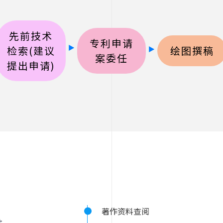
先前技术
专利申请
检索(建议
绘图撰稿
案委任
提出申请)
著作资料查阅