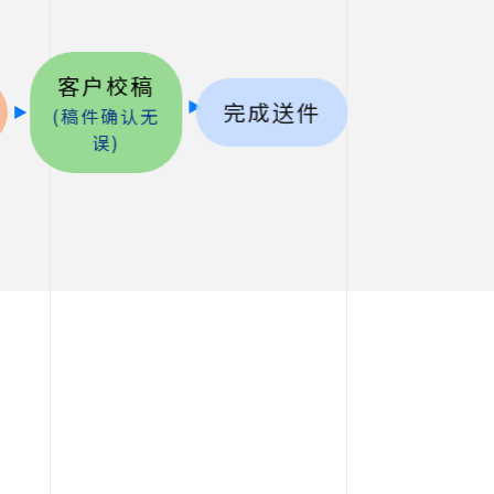
客户校稿
完成送件
(稿件确认无
误)